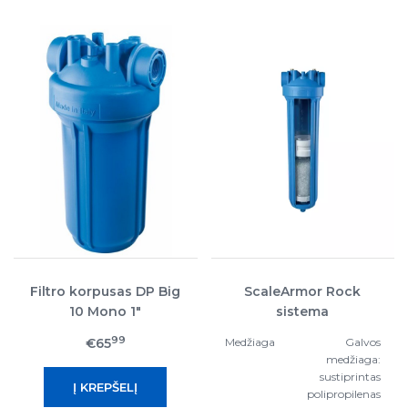
Filtro korpusas DP Big
ScaleArmor Rock
10 Mono 1"
sistema
99
€65
Medžiaga
Galvos
medžiaga:
sustiprintas
polipropilenas