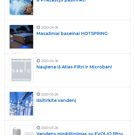
8 Priežastys pasirinkti
2020-04-16
Masažiniai baseinai HOTSPRING
2020-04-16
Naujiena iš Atlas Filtri ir Microban!
2020-03-26
Išsitirkite vandenį
2020-03-26
Vandens minkštinimas su EVOLIO filtru