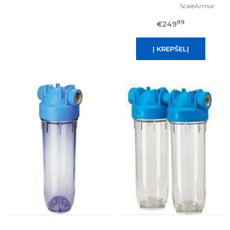
ScaleArmor
99
€249