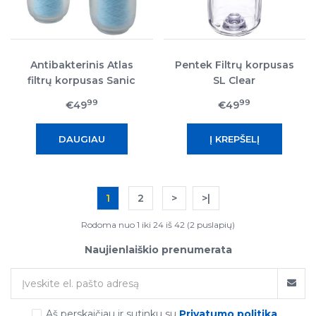
Antibakterinis Atlas
Pentek Filtrų korpusas
filtrų korpusas Sanic
SL Clear
Senior Duplex
99
99
€49
€49
DAUGIAU
1
2
>
>|
Rodoma nuo 1 iki 24 iš 42 (2 puslapių)
Naujienlaiškio prenumerata
Aš perskaičiau ir sutinku su
Privatumo politika