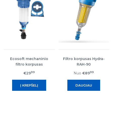
Ecosoft mechaninio
Filtro korpusas Hydra-
filtro korpusas
RAH-90
99
99
€29
Nuo
€89
DAUGIAU