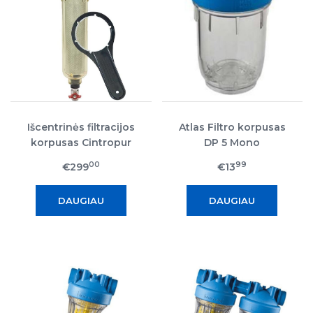
Išcentrinės filtracijos
Atlas Filtro korpusas
korpusas Cintropur
DP 5 Mono
NW-400
00
99
€299
€13
DAUGIAU
DAUGIAU