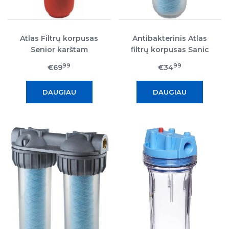
Atlas Filtrų korpusas
Antibakterinis Atlas
Senior karštam
filtrų korpusas Sanic
vandeniui
Senior
99
99
€69
€34
DAUGIAU
DAUGIAU