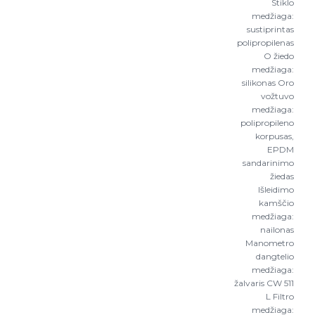
Stiklo
medžiaga:
sustiprintas
polipropilenas
O žiedo
medžiaga:
silikonas Oro
vožtuvo
medžiaga:
polipropileno
korpusas,
EPDM
sandarinimo
žiedas
Išleidimo
kamščio
medžiaga:
nailonas
Manometro
dangtelio
medžiaga:
žalvaris CW 511
L Filtro
medžiaga: