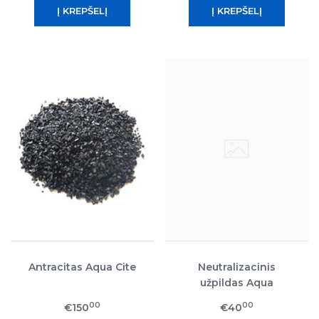
Antracitas Aqua Cite
Neutralizacinis
užpildas Aqua
Juraperle
00
00
€150
€40