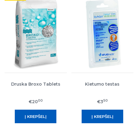
Druska Broxo Tablets
Kietumo testas
00
50
€20
€3