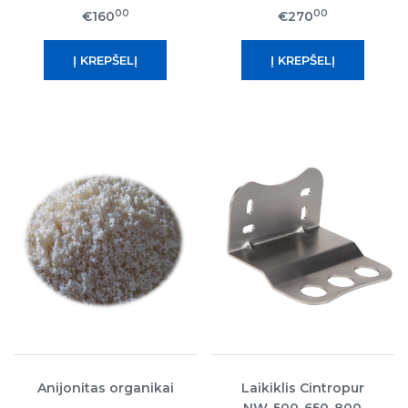
00
00
€160
€270
Anijonitas organikai
Laikiklis Cintropur