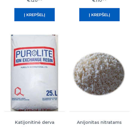
€120
€110
Katijonitinė derva
Anijonitas nitratams