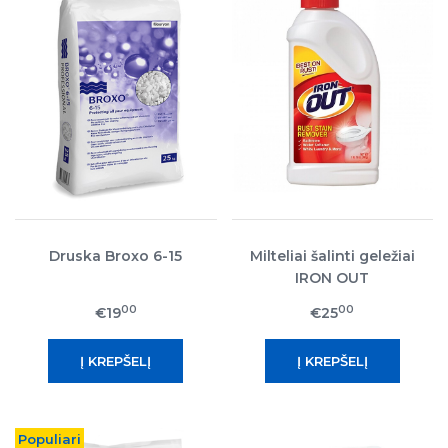
Druska Broxo 6-15
Milteliai šalinti geležiai
IRON OUT
00
00
€19
€25
Populiari