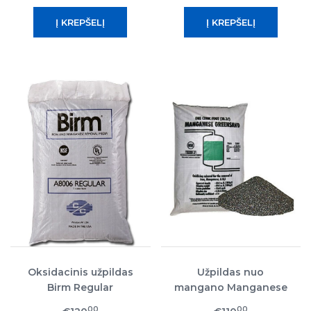
Oksidacinis užpildas
Užpildas nuo
Birm Regular
mangano Manganese
Greensand
00
00