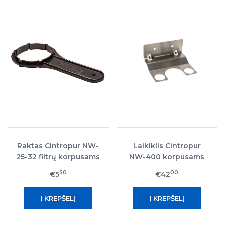
Raktas Cintropur NW-
Laikiklis Cintropur
25-32 filtrų korpusams
NW-400 korpusams
atsukti/užsukti
50
00
€5
€42