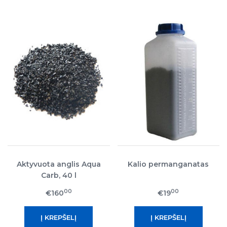
Aktyvuota anglis Aqua
Kalio permanganatas
Carb, 40 l
00
00
€160
€19