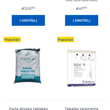
NW-500-650-800
korpusams
00
00
€320
€47
Populiari
Populiari
Parla druska tabletės
Tepalas tarpinėms