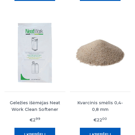
Geležies išėmėjas Neat
Kvarcinis smėlis 0,4-
Work Clean Softener
0,8 mm
99
00
€2
€22