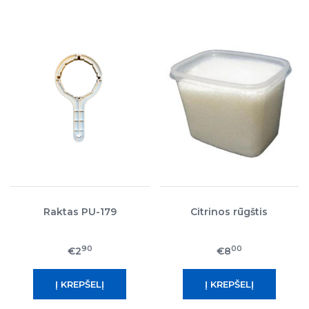
Raktas PU-179
Citrinos rūgštis
90
00
€2
€8