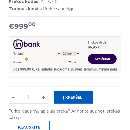
Prekės kodas:
ATTO-10
Turimas kiekis:
Prekė sandėlyje
00
€999
Įmokos dydis
66,95
€
−
+
18
mėn.
Trukmė:
Skaičiuoti
6
mėn.
72
mėn.
antis
999,00
€, kai sutartis sudaroma
18
mėn. terminui, metinė palūkanų norma –
12
Turite klausimų apie šią prekę? Ar norite sužinoti prekės
kainą?
KLAUSKITE