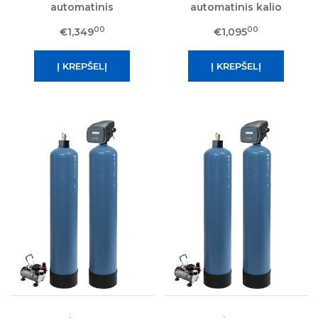
automatinis
automatinis kalio
nugeležinimo filtras
permanganatinis
00
00
€1,349
€1,095
nugeležinimo filtras