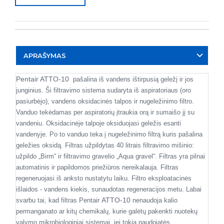
APRAŠYMAS
Pentair ATTO-10
pašalina iš vandens ištirpusią geležį ir jos
junginius. Ši filtravimo sistema sudaryta iš aspiratoriaus (oro
pasiurbėjo), vandens oksidacinės talpos ir nugeležinimo filtro.
Vanduo tekėdamas per aspiratorių įtraukia orą ir sumaišo jį su
vandeniu. Oksidacinėje talpoje oksiduojasi geležis esanti
vandenyje. Po to vanduo teka į nugeležinimo filtrą kuris pašalina
geležies oksidą. Filtras užpildytas 40 litrais filtravimo mišinio:
užpildo „Birm“ ir filtravimo gravelio „Aqua gravel“. Filtras yra pilnai
automatinis ir papildomos priežiūros nereikalauja. Filtras
regeneruojasi iš anksto nustatytu laiku. Filtro eksploatacinės
išlaidos - vandens kiekis, sunaudotas regeneracijos metu. Labai
ATTO-10
svarbu tai, kad filtras Pentair
nenaudoja kalio
permanganato ar kitų chemikalų, kurie galėtų pakenkti nuotekų
valymo mikrobiologiniai sistemai, jei tokia naudojatės.