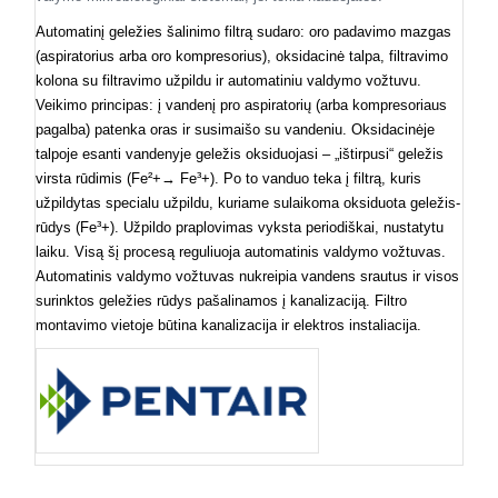
Automatinį geležies šalinimo filtrą sudaro: oro padavimo mazgas
(aspiratorius arba oro kompresorius), oksidacinė talpa, filtravimo
kolona su filtravimo užpildu ir automatiniu valdymo vožtuvu.
Veikimo principas: į vandenį pro aspiratorių (arba kompresoriaus
pagalba) patenka oras ir susimaišo su vandeniu. Oksidacinėje
talpoje esanti vandenyje geležis oksiduojasi – „ištirpusi“ geležis
virsta rūdimis (Fe²+→ Fe³+). Po to vanduo teka į filtrą, kuris
užpildytas specialu užpildu, kuriame sulaikoma oksiduota geležis-
rūdys (Fe³+). Užpildo praplovimas vyksta periodiškai, nustatytu
laiku. Visą šį procesą reguliuoja automatinis valdymo vožtuvas.
Automatinis valdymo vožtuvas nukreipia vandens srautus ir visos
surinktos geležies rūdys pašalinamos į kanalizaciją. Filtro
montavimo vietoje būtina kanalizacija ir elektros instaliacija.