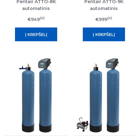
Pentair ATTO-8K
Pentair ATTO-9K
automatinis
automatinis
nugeležinimo filtras
nugeležinimo filtras
00
00
€949
€999