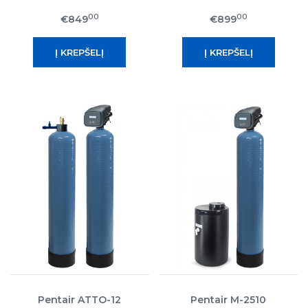
nugeležinimo filtras
nugeležinimo filtras
00
00
€849
€899
Pentair ATTO-12
Pentair M-2510