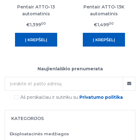
Pentair ATTO-13
Pentair ATTO-13K
automatinis
automatinis
nugeležinimo filtras
nugeležinimo filtras
00
00
€1,399
€1,499
Naujienlaiškio prenumerata
Aš perskaičiau ir sutinku su
Privatumo politika
KATEGORIJOS
Eksploatacinės medžiagos