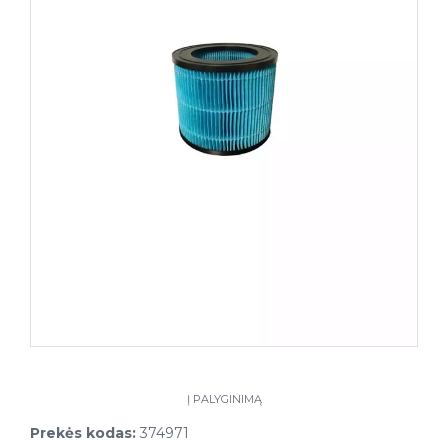
Į PALYGINIMĄ
Prekės kodas:
374971