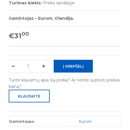
Turimas kiekis:
Prekė sandėlyje
Gamintojas – Eurom, Olandija.
00
€31
Turite klausimų apie šią prekę? Ar norite sužinoti prekės
kainą?
KLAUSKITE
Gamintojas:
Eurom