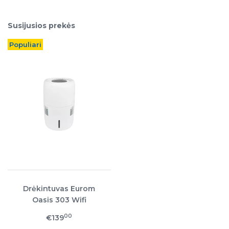
Susijusios prekės
Populiari
Drėkintuvas Eurom
Oasis 303 Wifi
00
€139