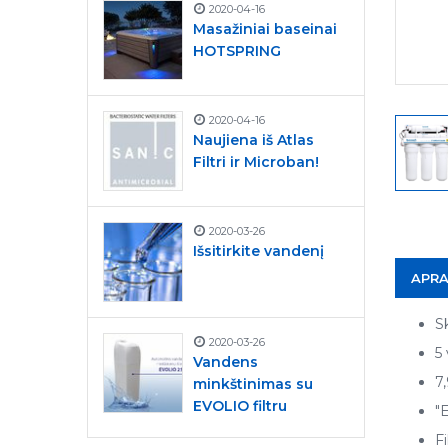
2020-04-16
Masažiniai baseinai
HOTSPRING
2020-04-16
Naujiena iš Atlas
Filtri ir Microban!
2020-03-26
Išsitirkite vandenį
APR
S
2020-03-26
5
Vandens
7
minkštinimas su
EVOLIO filtru
"
F