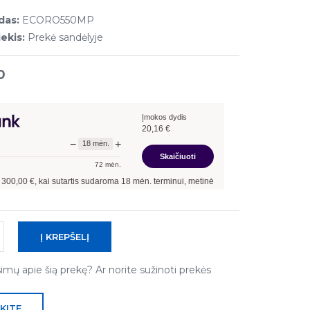
das:
ECORO550MP
ekis:
Prekė sandėlyje
0
Įmokos dydis
20,16
€
−
+
18
mėn.
Skaičiuoti
72
mėn.
ai sutartis sudaroma
18
mėn. terminui, metinė palūkanų norma –
13,90
%
, sutartie
simų apie šią prekę? Ar norite sužinoti prekės
KITE