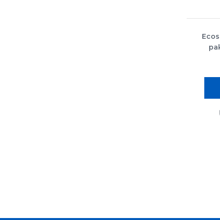
Ecos
pak
vande