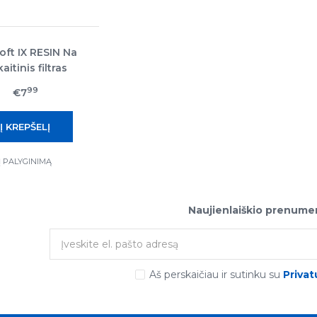
oft IX RESIN Na
aitinis filtras
ns minkštinimui
99
€7
2,5"x10"
Į PALYGINIMĄ
Naujienlaiškio prenume
Aš perskaičiau ir sutinku su
Privat