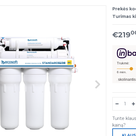
Prekės ko
Turimas ki
0
€219
Trukmė:
6
mėn.
Pavyzdžiui, skolinantis
300,00
€, k
Turite klau
kainą?
KLAUS