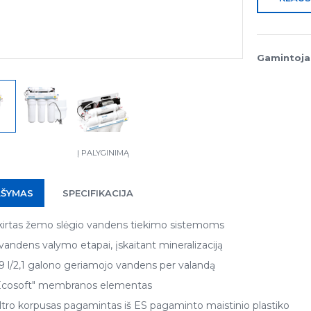
Gamintoja
Į PALYGINIMĄ
AŠYMAS
SPECIFIKACIJA
kirtas žemo slėgio vandens tiekimo sistemoms
 vandens valymo etapai, įskaitant mineralizaciją
,9 l/2,1 galono geriamojo vandens per valandą
Ecosoft" membranos elementas
iltro korpusas pagamintas iš ES pagaminto maistinio plastiko