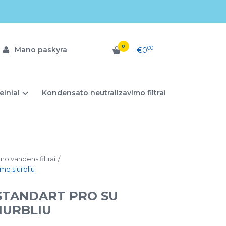
0
00
Mano paskyra
€0
einiai
Kondensato neutralizavimo filtrai
o vandens filtrai
mo siurbliu
STANDART PRO SU
IURBLIU