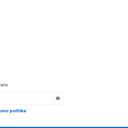
rata
umo politika