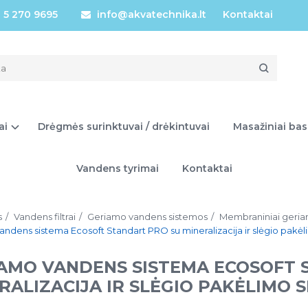
 5 270 9695
info@akvatechnika.lt
Kontaktai
ai
Drėgmės surinktuvai / drėkintuvai
Masažiniai bas
Vandens tyrimai
Kontaktai
s
Vandens filtrai
Geriamo vandens sistemos
Membraniniai geriam
ndens sistema Ecosoft Standart PRO su mineralizacija ir slėgio pakėli
AMO VANDENS SISTEMA ECOSOFT 
RALIZACIJA IR SLĖGIO PAKĖLIMO S