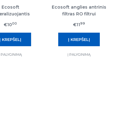
Ecosoft
Ecosoft anglies antrinis
eralizuojantis
filtras RO filtrui
 filtras RO filtrui
00
99
€10
€11
Į PALYGINIMĄ
Į PALYGINIMĄ