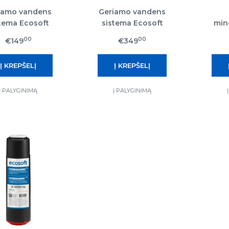
iamo vandens
Geriamo vandens
tema Ecosoft
sistema Ecosoft
min
andart Pro su
Standart Pro su
antrinis
00
00
€149
€349
neralizacija
metaliniu rėmu,
mineralizacija ir slėgio
pakėlimo siurbliu
Į PALYGINIMĄ
Į PALYGINIMĄ