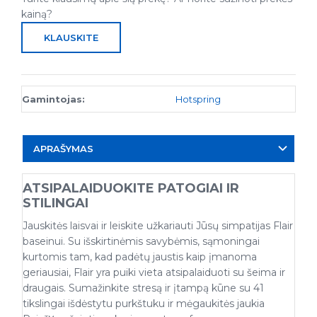
kainą?
KLAUSKITE
Gamintojas:
Hotspring
APRAŠYMAS
ATSIPALAIDUOKITE PATOGIAI IR
STILINGAI
Jauskitės laisvai ir leiskite užkariauti Jūsų simpatijas Flair
baseinui. Su išskirtinėmis savybėmis, sąmoningai
kurtomis tam, kad padėtų jaustis kaip įmanoma
geriausiai, Flair yra puiki vieta atsipalaiduoti su šeima ir
draugais. Sumažinkite stresą ir įtampą kūne su 41
tikslingai išdėstytu purkštuku ir mėgaukitės jaukia