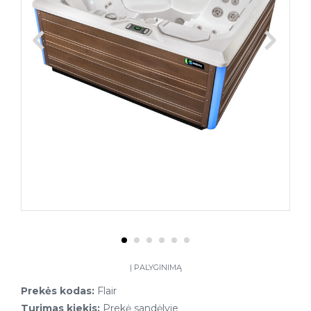
Į PALYGINIMĄ
Prekės kodas:
Flair
Turimas kiekis:
Prekė sandėlyje