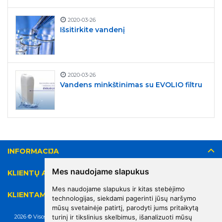
2020-03-26
Išsitirkite vandenį
2020-03-26
Vandens minkštinimas su EVOLIO filtru
INFORMACIJA
Mes naudojame slapukus
KLIENTŲ APTARNAVIMAS
Mes naudojame slapukus ir kitas stebėjimo
KLIENTAMS
technologijas, siekdami pagerinti jūsų naršymo
mūsų svetainėje patirtį, parodyti jums pritaikytą
turinį ir tikslinius skelbimus, išanalizuoti mūsų
2026 © Visos teisės saugomos. Kopijuoti, platinti svetainės turinį be autorių