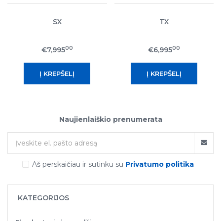
SX
TX
00
00
€7,995
€6,995
Naujienlaiškio prenumerata
Aš perskaičiau ir sutinku su
Privatumo politika
KATEGORIJOS