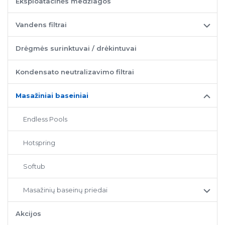
Eksploatacinės medžiagos
Vandens filtrai
Drėgmės surinktuvai / drėkintuvai
Kondensato neutralizavimo filtrai
Masažiniai baseiniai
Endless Pools
Hotspring
Softub
Masažinių baseinų priedai
Akcijos