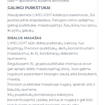
Raio™ apšvietimo kuriama atmosfera.
GALINGI PURKŠTUKAI
Maudydamiesi LIMELIGHT kolekcijos baseinuose, Jūs
jausitės pilnai atsipalaidavę. Patogios vietos sėdėjimui,
galingi purkštukai, masažuojantys Jūsų kūną nuo pečių
iki pirštų galiukų.
IDEALUS MASAŽAS
LIMELIGHT siūlo didelę purkštukų įvairovę, nuo
kryptingų Precicion purkštukų, skirtų koncentruotam
masažavimui, iki XL kombinacijų didiesiems
raumenims.
Reguliuojami XL grupės purkštukai intensyvia srove
gali aprėpti didelį masažuojamąjį plotą. Juos galima
reguliuoti pasirenkant tiesioginį srautą arba besisukantį
masažą.
Precision purkštukai masažuoja nugarą, sprando sritį ir
blauzdų raumenis.
Kitų purpkštukų kombinacijos išdėstytos
koncentruojantis į pėdas, pečius ar nugarą ir gali būti
reguliuojami nustatant tiesioginį srautą arba