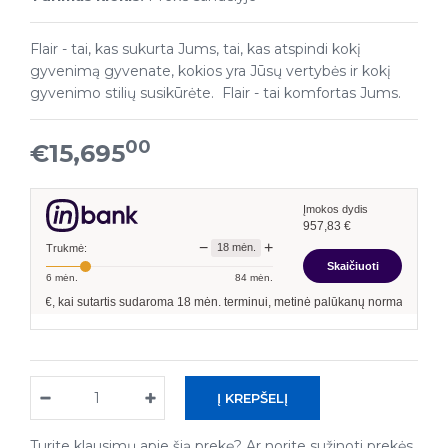
Flair - tai, kas sukurta Jums, tai, kas atspindi kokį
gyvenimą gyvenate, kokios yra Jūsų vertybės ir kokį
gyvenimo stilių susikūrėte. Flair - tai komfortas Jums.
00
€15,695
Įmokos dydis
957,83
€
−
+
18
mėn.
Trukmė:
Skaičiuoti
6
mėn.
84
mėn.
00
€, kai sutartis sudaroma
18
mėn. terminui, metinė palūkanų norma –
7,90
%
, sut
Turite klausimų apie šią prekę? Ar norite sužinoti prekės