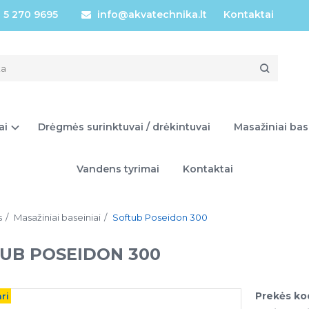
 5 270 9695
info@akvatechnika.lt
Kontaktai
ai
Drėgmės surinktuvai / drėkintuvai
Masažiniai bas
Vandens tyrimai
Kontaktai
s
Masažiniai baseiniai
Softub Poseidon 300
UB POSEIDON 300
Prekės ko
ri