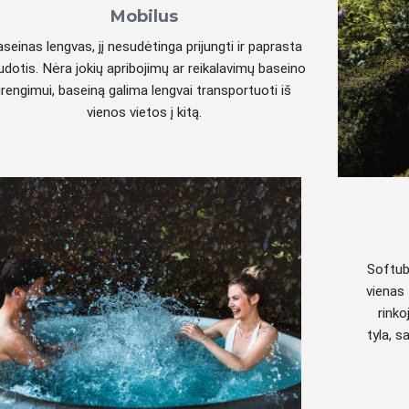
Mobilus
seinas lengvas, jį nesudėtinga prijungti ir paprasta
udotis. Nėra jokių apribojimų ar reikalavimų baseino
įrengimui, baseiną galima lengvai transportuoti iš
vienos vietos į kitą.
Softub
vienas 
rinko
tyla, 