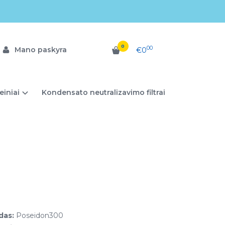
0
00
Mano paskyra
€0
einiai
Kondensato neutralizavimo filtrai
das:
Poseidon300