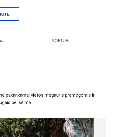
KITE
s:
SOFTUB
Jame pakankamai vietos mėgautis pramogomis ir
ugais bei šeima.