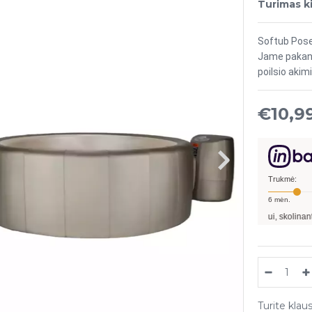
Turimas ki
Softub Posei
Jame pakan
poilsio akim
€10,9
Trukmė:
6
mėn.
Pavyzdžiui, skolinantis
10 990,00
€, ka
Turite klau