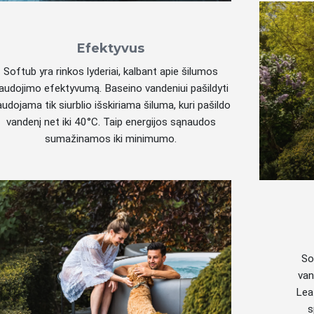
Efektyvus
Softub yra rinkos lyderiai, kalbant apie šilumos
audojimo efektyvumą. Baseino vandeniui pašildyti
audojama tik siurblio išskiriama šiluma, kuri pašildo
vandenį net iki 40°C. Taip energijos sąnaudos
sumažinamos iki minimumo.
So
van
Leat
s