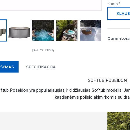
kainą?
KLAUS
Gamintoja
Į PALYGINIMĄ
AŠYMAS
SPECIFIKACIJA
SOFTUB POSEIDON
ftub Poseidon yra populiariausias ir didžiausias Softub modelis. 
kasdienėmis poilsio akimirkomis su dra