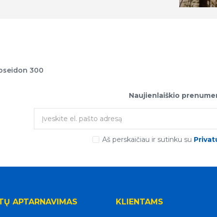
oseidon 300
Naujienlaiškio prenume
Aš perskaičiau ir sutinku su
Privat
TŲ APTARNAVIMAS
KLIENTAMS