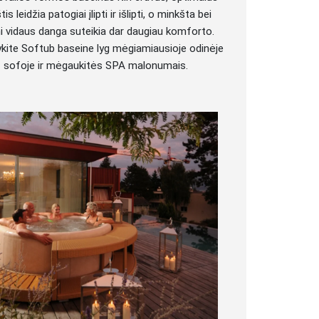
is leidžia patogiai įlipti ir išlipti, o minkšta bei
ni vidaus danga suteikia dar daugiau komforto.
sykite Softub baseine lyg mėgiamiausioje odinėje
sofoje ir mėgaukitės SPA malonumais.