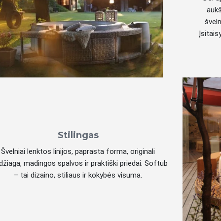
aukšt
švel
Įsitai
Stilingas
Švelniai lenktos linijos, paprasta forma, originali
žiaga, madingos spalvos ir praktiški priedai. Softub
– tai dizaino, stiliaus ir kokybės visuma.