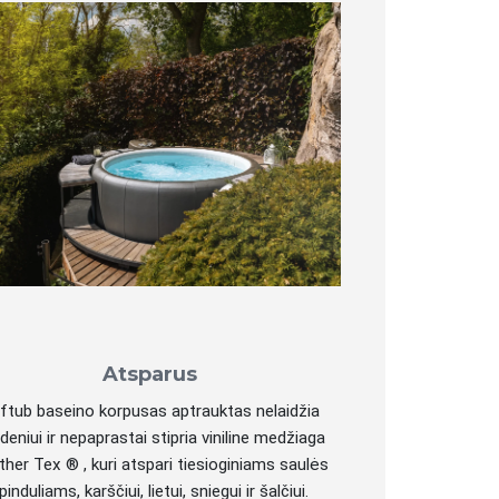
Atsparus
ftub baseino korpusas aptrauktas nelaidžia
deniui ir nepaprastai stipria viniline medžiaga
her Tex ® , kuri atspari tiesioginiams saulės
pinduliams, karščiui, lietui, sniegui ir šalčiui.