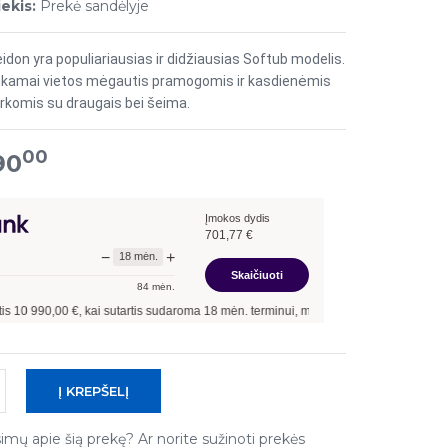
ekis:
Prekė sandėlyje
don yra populiariausias ir didžiausias Softub modelis.
kamai vietos mėgautis pramogomis ir kasdienėmis
irkomis su draugais bei šeima.
00
90
Įmokos dydis
701,77
€
−
+
18
mėn.
Skaičiuoti
84
mėn.
i sutartis sudaroma
18
mėn. terminui, metinė palūkanų norma –
7,90
%
, sutarties
simų apie šią prekę? Ar norite sužinoti prekės