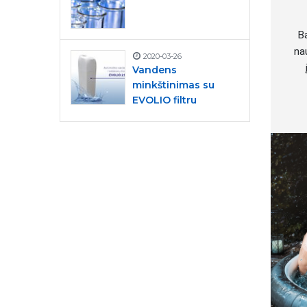
Ba
na
2020-03-26
Vandens
minkštinimas su
EVOLIO filtru