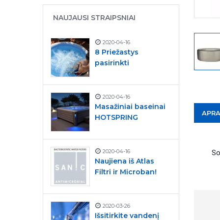
NAUJAUSI STRAIPSNIAI
2020-04-16
8 Priežastys
pasirinkti
2020-04-16
Masažiniai baseinai
APR
HOTSPRING
2020-04-16
So
Naujiena iš Atlas
Filtri ir Microban!
2020-03-26
Išsitirkite vandenį