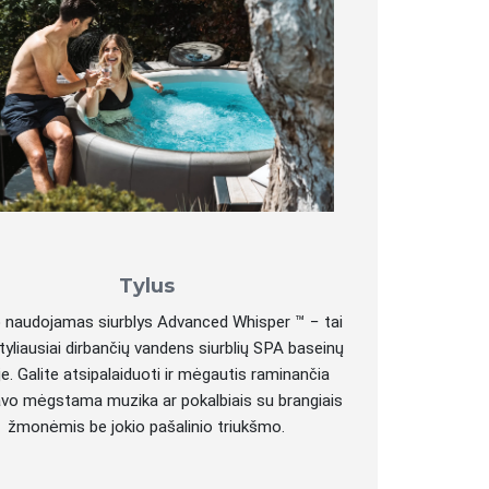
Tylus
 naudojamas siurblys Advanced Whisper ™ − tai
tyliausiai dirbančių vandens siurblių SPA baseinų
je. Galite atsipalaiduoti ir mėgautis raminančia
savo mėgstama muzika ar pokalbiais su brangiais
žmonėmis be jokio pašalinio triukšmo.