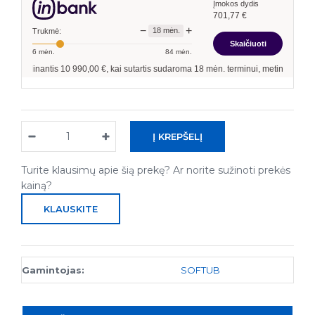
Įmokos dydis
701,77
€
−
+
18
mėn.
Trukmė:
Skaičiuoti
6
mėn.
84
mėn.
kolinantis
10 990,00
€, kai sutartis sudaroma
18
mėn. terminui, metinė palūkanų n
Turite klausimų apie šią prekę? Ar norite sužinoti prekės
kainą?
KLAUSKITE
Gamintojas:
SOFTUB