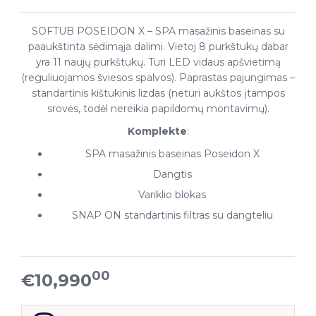
SOFTUB POSEIDON X – SPA masažinis baseinas su
paaukštinta sėdimąja dalimi. Vietoj 8 purkštukų dabar
yra 11 naujų purkštukų. Turi LED vidaus apšvietimą
(reguliuojamos šviesos spalvos). Paprastas pajungimas –
standartinis kištukinis lizdas (neturi aukštos įtampos
srovės, todėl nereikia papildomų montavimų).
Komplekte
:
SPA masažinis baseinas Poseidon X
Dangtis
Variklio blokas
SNAP ON standartinis filtras su dangteliu
00
€10,990