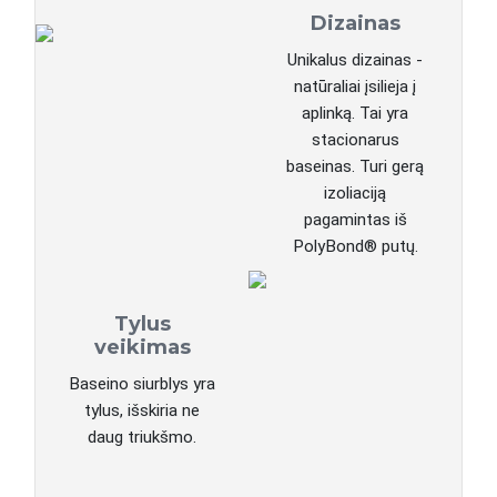
Dizainas
Unikalus dizainas -
natūraliai įsilieja į
aplinką. Tai yra
stacionarus
baseinas. Turi gerą
izoliaciją
pagamintas iš
PolyBond® putų.
Tylus
veikimas
Baseino siurblys yra
tylus, išskiria ne
daug triukšmo.