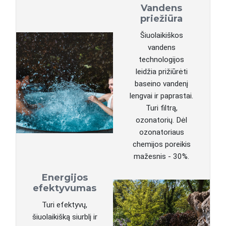
Vandens
priežiūra
Šiuolaikiškos
vandens
technologijos
leidžia prižiūrėti
baseino vandenį
lengvai ir paprastai.
Turi filtrą,
ozonatorių. Dėl
ozonatoriaus
chemijos poreikis
mažesnis - 30%.
Energijos
efektyvumas
Turi efektyvų,
šiuolaikišką siurblį ir