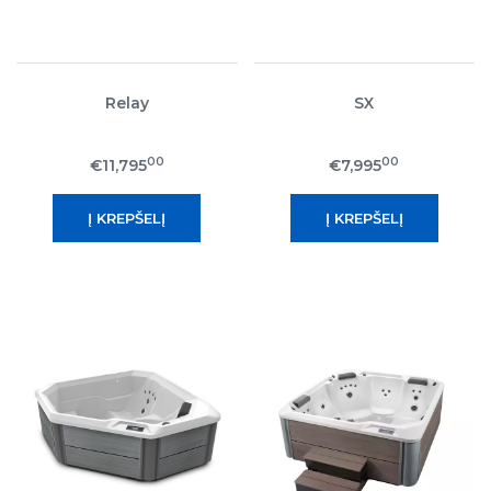
Relay
SX
00
00
€11,795
€7,995