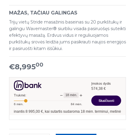
MAŽAS, TAČIAU GALINGAS
Trijų vietų Stride masažinis baseinas su 20 purkštukų ir
galingu Wavemaster® siurbliu visada pasiruošęs suteikti
efektyvų masažą. Erdvus vidus ir reguliuojamos
purkštukų srovės leidžia jums pasikrauti naujos energijos
ir pasiruošti kitam iššūkiui.
00
€8,995
Įmokos dydis
574,38
€
−
+
18
mėn.
Trukmė:
Skaičiuoti
6
mėn.
84
mėn.
kolinantis
8 995,00
€, kai sutartis sudaroma
18
mėn. terminui, metinė palūkanų no