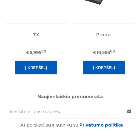
TX
Propel
00
00
€6,995
€10,595
Naujienlaiškio prenumerata
Aš perskaičiau ir sutinku su
Privatumo politika