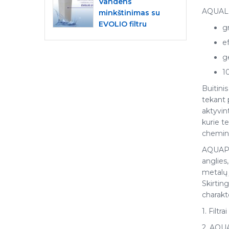
Vandens
AQUALE
minkštinimas su
EVOLIO filtru
gr
e
ge
10
Buitinis
tekant 
aktyvint
kurie te
chemin
AQUAPHO
anglies
metalų 
Skirtin
charakte
1. Filt
2. AQUA