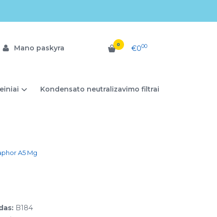
0
00
Mano paskyra
€0
einiai
Kondensato neutralizavimo filtrai
aphor A5 Mg
das:
B184