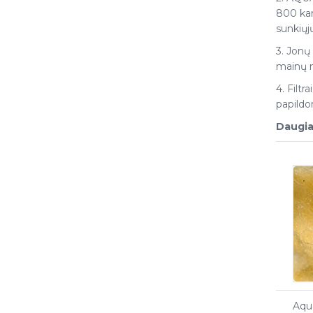
800 kar
sunkiųjų
3. Jonų
mainų 
4. Filt
papildo
Daugia
Aqu