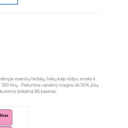
enyje esančių teršalų, tokių kaip rūdys, smėlis ir
- 350 litrų. Praturtina vandenį magniu iki 30% jūsų
kuriems tinkama B5 kasetės.