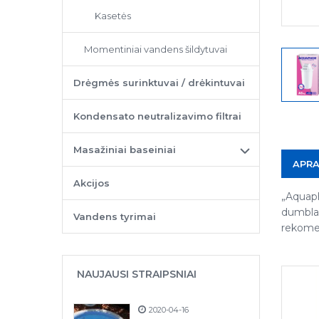
Kasetės
Momentiniai vandens šildytuvai
Drėgmės surinktuvai / drėkintuvai
Kondensato neutralizavimo filtrai
Masažiniai baseiniai
APR
Akcijos
„Aquaph
dumblas
Vandens tyrimai
rekomen
NAUJAUSI STRAIPSNIAI
2020-04-16