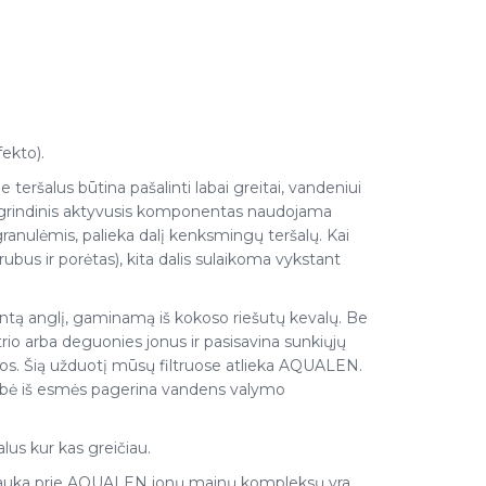
fekto).
teršalus būtina pašalinti labai greitai, vandeniui
 pagrindinis aktyvusis komponentas naudojama
 granulėmis, palieka dalį kenksmingų teršalų. Kai
rubus ir porėtas), kita dalis sulaikoma vykstant
tą anglį, gaminamą iš kokoso riešutų kevalų. Be
trio arba deguonies jonus ir pasisavina sunkiųjų
mos. Šią užduotį mūsų filtruose atlieka AQUALEN.
vybė iš esmės pagerina vandens valymo
lus kur kas greičiau.
trauka prie AQUALEN jonų mainų kompleksų yra