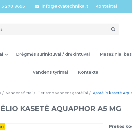
 5 270 9695
info@akvatechnika.lt
Kontaktai
ai
Drėgmės surinktuvai / drėkintuvai
Masažiniai bas
Vandens tyrimai
Kontaktai
s
Vandens filtrai
Geriamo vandens ąsotėliai
Ąsotėlio kasetė Aqu
ĖLIO KASETĖ AQUAPHOR A5 MG
Prekės ko
ri