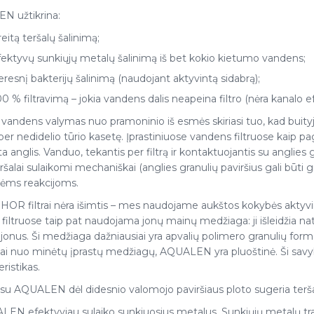
N užtikrina:
eitą teršalų šalinimą;
fektyvų sunkiųjų metalų šalinimą iš bet kokio kietumo vandens;
resnį bakterijų šalinimą (naudojant aktyvintą sidabrą);
0 % filtravimą – jokia vandens dalis neapeina filtro (nėra kanalo e
 vandens valymas nuo pramoninio iš esmės skiriasi tuo, kad buityje 
per nedidelio tūrio kasetę. Įprastiniuose vandens filtruose kaip
a anglis. Vanduo, tekantis per filtrą ir kontaktuojantis su anglies
ršalai sulaikomi mechaniškai (anglies granulių paviršius gali būti g
ėms reakcijoms.
R filtrai nėra išimtis – mes naudojame aukštos kokybės aktyvin
, filtruose taip pat naudojama jonų mainų medžiaga: ji išleidžia na
jonus. Ši medžiaga dažniausiai yra apvalių polimero granulių for
gai nuo minėtų įprastų medžiagų, AQUALEN yra pluoštinė. Ši sa
ristikas.
rai su AQUALEN dėl didesnio valomojo paviršiaus ploto sugeria terša
LEN efektyviau sulaiko sunkiuosius metalus. Sunkiųjų metalų 