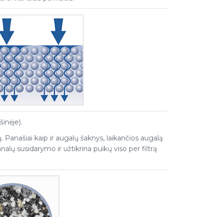
inėje).
 Panašiai kaip ir augalų šaknys, laikančios augalą
ų susidarymo ir užtikrina puikų viso per filtrą