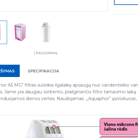
Į PALYGINIMĄ
AŠYMAS
SPECIFIKACIJA
or A5 MG“ filtras suteikia ilgalaikę apsaugą nuo vandentiekio vand
. Jame yra daugiau sorbento, prailginančio filtro tarnavimo laiką 
duojamos dienos vertės. Naudojamas „Aquaphor“ ąsotėliuose, 