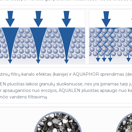
stinių filtrų kanalo efektas (kairėje) ir AQUAPHOR sprendimas (deš
 pluoštas laikosi granulių sluoksniuose, nes yra įpinamas tarp jų.
 ir apsaugančios nuo erozijos, AQUALEN pluoštas apsaugo nuo kanal
nčio vandens filtravimą.