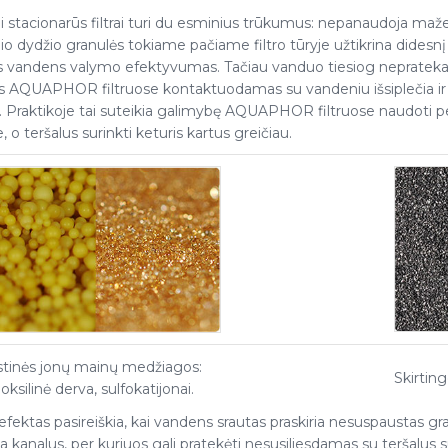
i stacionarūs filtrai turi du esminius trūkumus: nepanaudoja maže
o dydžio granulės tokiame pačiame filtro tūryje užtikrina didesnį
s vandens valymo efektyvumas. Tačiau vanduo tiesiog neprateka
s AQUAPHOR filtruose kontaktuodamas su vandeniu išsiplečia ir pra
 Praktikoje tai suteikia galimybę AQUAPHOR filtruose naudoti p
e, o teršalus surinkti keturis kartus greičiau.
astinės jonų mainų medžiagos:
Skirting
oksilinė derva, sulfokatijonai.
efektas pasireiškia, kai vandens srautas praskiria nesuspaustas gra
ia kanalus, per kuriuos gali pratekėti nesusiliesdamas su teršalus s