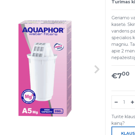
Turimas ki
Geriamo va
kasetė. Ski
vandens pa
specialios 
magniu. Tar
apie 2 mėne
nepažeisto
00
€7
Turite klau
kainą?
KLAUS