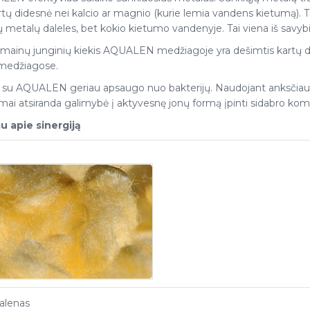
tų didesnė nei kalcio ar magnio (kurie lemia vandens kietumą). T
 metalų daleles, bet kokio kietumo vandenyje. Tai viena iš savybių,
 mainų junginių kiekis AQUALEN medžiagoje yra dešimtis kartų dides
medžiagose.
rai su AQUALEN geriau apsaugo nuo bakterijų. Naudojant anksčiau
mai atsiranda galimybė į aktyvesnę jonų formą įpinti sidabro ko
u apie sinergiją
alenas