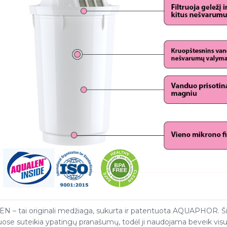
 – tai originali medžiaga, sukurta ir patentuota AQUAPHOR. Š
ose suteikia ypatingų pranašumų, todėl ji naudojama beveik vi