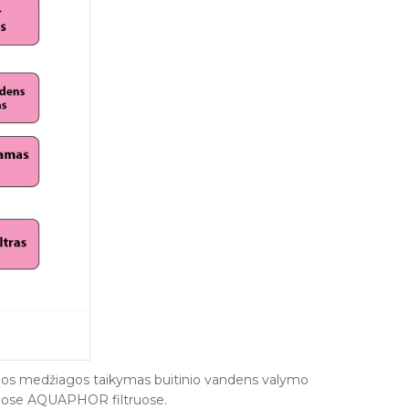
ios medžiagos taikymas buitinio vandens valymo
suose AQUAPHOR filtruose.