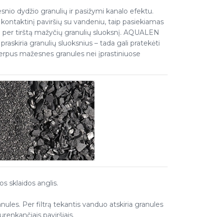
snio dydžio granulių ir pasižymi kanalo efektu.
 kontaktinį paviršių su vandeniu, taip pasiekiamas
 per tirštą mažyčių granulių sluoksnį. AQUALEN
skiria granulių sluoksnius – tada gali pratekėti
erpus mažesnes granules nei įprastiniuose
os sklaidos anglis.
nules. Per filtrą tekantis vanduo atskiria granules
urenkančiais paviršiais.