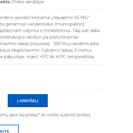
ekis:
Prekė sandėlyje
ndens ąsotėlio keičiama „Aquaphor A5 MG“
rta geriamojo vandentekio (municipalinio)
pildomam valymui ir minkštinimui. Taip pat dėka
konstrukcijos vanduo yra praturtinamas
navimo laikas (resursas) - 350 litrų vandens arba
sius eksplotavimo. Galiojimo laikas: 3 metus
o
o
je pakuotėje, esant +5
C iki 40
C temperatūrai.
simų apie šią prekę? Ar norite sužinoti prekės
KITE