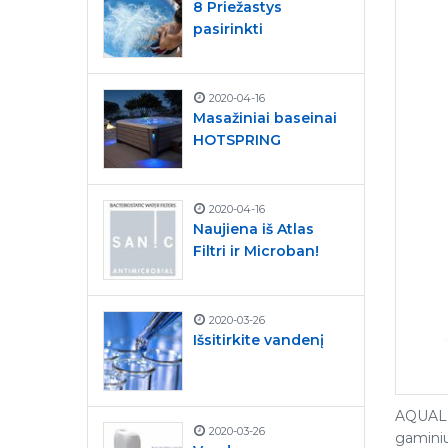
8 Priežastys
pasirinkti
2020-04-16
Masažiniai baseinai
HOTSPRING
2020-04-16
Naujiena iš Atlas
Filtri ir Microban!
2020-03-26
Išsitirkite vandenį
AQUALEN
2020-03-26
gaminiu