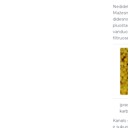
Nedidel
Mažesni
didesni
pluošta
vanduo.
filtruos
Įpr
karb
Kanalo 
ir sukur