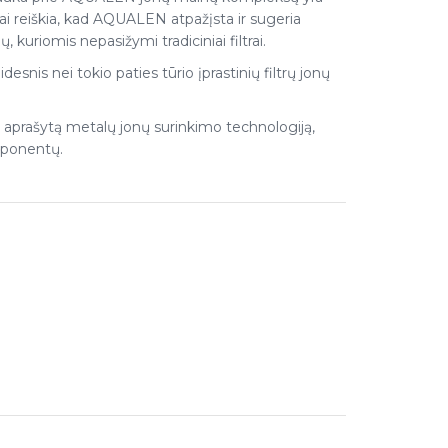
ai reiškia, kad AQUALEN atpažįsta ir sugeria
 kuriomis nepasižymi tradiciniai filtrai.
nis nei tokio paties tūrio įprastinių filtrų jonų
 aprašytą metalų jonų surinkimo technologiją,
mponentų.